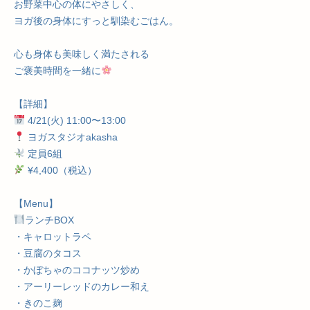
お野菜中心の体にやさしく、
ヨガ後の身体にすっと馴染むごはん。
心も身体も美味しく満たされる
ご褒美時間を一緒に
【詳細】
4/21(火) 11:00〜13:00
ヨガスタジオakasha
定員6組
¥4,400（税込）
【Menu】
ランチBOX
・キャロットラペ
・豆腐のタコス
・かぼちゃのココナッツ炒め
・アーリーレッドのカレー和え
・きのこ麹