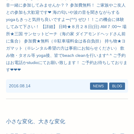
非一緒に参加してみませんか？？ 参加費無料！ ご家族やご友人
との参加も大歓迎です❤︎ 海の匂いや波の音を聞きながらする
yogaもきっと気持ち良いですよー(^^) ぜひ！！この機会に体験
してみて下さい！ 【詳細】 日時★８月２８日(日) AM７:00〜 場
所★三国 サンセットビーチ（海の家 ダイアモンドヘッドさん前
に集合） 参加費★無料（※駐車場料金は各自負担） 持ち物★ヨ
ガマット（※レンタル希望の方は事前にお知らせください） 飲
み物・タオル等 yoga後、皆でbeach cleanを行います^ ^ ご予約
はお電話かstudioにてお願い致します！ ご予約お待ちしておりま
す❤︎❤︎❤︎
2016.08.14
NEWS
BLOG
小さな変化、大きな変化