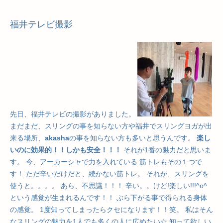
福井テレビ撮影
先日、福井テレビの撮影がありました。
まだまだ、スリングの事を知らない方や福井でスリングヨガが出
来る場所、
akasha
の事を知らない方も多いと思うんです。
楽し
いのに効果的！！しかも安全！！！
それが1番の魅力だと思いま
す。 今、アーカーシャで力を入れている 筋トレもその１つで
す！ ただ辛いだけだと、続かない筋トレ。 それが、スリングを
使うと。。。。 あら、不思議！！！ 辛い。。けど!楽しい!!!^o^
という感覚が生まれるんです！！ ぶら下がる事で得られる身体
の感覚。 1度知ってしまったらクセになります！！笑。 私はそん
なスリングの魅力を1人でも多くの人に広めたい☆ 知って欲しい