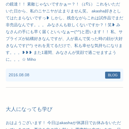
の鏡達！！ 素敵じゃないですかぁー？！（≧∇≦） これをいただ
いた日から、私のニヤニヤが止まりません笑。 akasha好きとし
てはたまらないですっ❥ しかし、残念ながらこれは試作品でまだ
非売品なんです。。。 みなさんも欲しくないですか？！笑❥ み
なさんの手にも早く届くといいなぁー(^^)と思います！！ 私、サ
プライズが結構好きなんですが、人が喜んで笑った時の顔が大好
きなんです(^^) それを見てるだけで、私も幸せな気持ちになりま
す。。。❥❥❥ また1週間、みなさんが笑顔で過ごせますよう
に。。。☆ Miho
2016.08.08
BLOG
大人になっても学び
おはようございます！ 今日はakashaが休講日でお休みをいただ