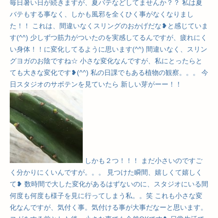
毎日暑い日が続きますが、夏バテなどしてませんか？？ 私は夏
バテもする事なく、しかも風邪を全くひく事がなくなりまし
た！！ これは、間違いなくスリングのおかげだな❥と感じていま
す(^^) 少しずつ筋力がついたのを実感してるんですが、疲れにく
い身体！！に変化してるように思います(^^) 間違いなく、スリン
グヨガのお陰ですね☆ 小さな変化なんですが、私にとったらと
ても大きな変化です❥(^^) 私の日課でもある植物の観察。。。 今
日スタジオのサボテンを見ていたら 新しい芽がーー！！
しかも２つ！！！ まだ小さいのですご
く分かりにくいんですが。。。 見つけた瞬間、嬉しくて嬉しく
て❥ 数時間で大した変化があるはずないのに、スタジオにいる間
何度も何度も様子を見に行ってしまう私。。笑 これも小さな変
化なんですが、気付く事。気付ける事が大事だなーと思います。