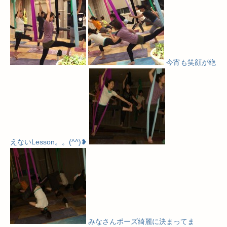
今宵も笑顔が絶
えないLesson。。(^^)❥
みなさんポーズ綺麗に決まってま