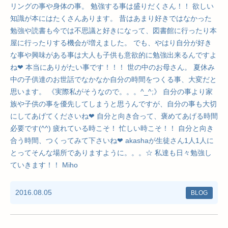
リングの事や身体の事。 勉強する事は盛りだくさん！！ 欲しい
知識が本にはたくさんあります。 昔はあまり好きではなかった
勉強や読書も今では不思議と好きになって、図書館に行ったり本
屋に行ったりする機会が増えました。 でも、やはり自分が好き
な事や興味がある事は大人も子供も意欲的に勉強出来るんですよ
ね❤︎ 本当にありがたい事です！！！ 世の中のお母さん。 夏休み
中の子供達のお世話でなかなか自分の時間をつくる事、大変だと
思います。 《実際私がそうなので。。。^_^;》 自分の事より家
族や子供の事を優先してしまうと思うんですが、自分の事も大切
にしてあげてくださいね❤︎ 自分と向き合って、褒めてあげる時間
必要です(^^) 疲れている時こそ！ 忙しい時こそ！！ 自分と向き
合う時間、つくってみて下さいね❤︎ akashaが生徒さん1人1人に
とってそんな場所でありますように。。。☆ 私達も日々勉強し
ていきます！！ Miho
2016.08.05
BLOG