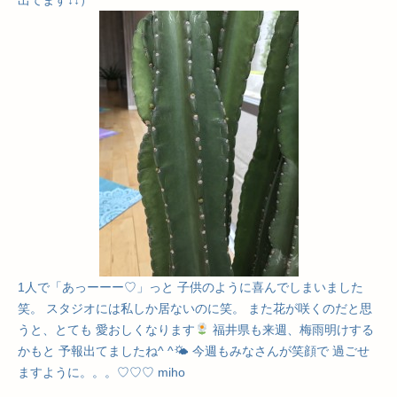
出てます↓↓）
1人で「あっーーー♡」っと 子供のように喜んでしまいました
笑。 スタジオには私しか居ないのに笑。 また花が咲くのだと思
うと、とても 愛おしくなります
福井県も来週、梅雨明けする
かもと 予報出てましたね^ ^🌤 今週もみなさんが笑顔で 過ごせ
ますように。。。♡♡♡ miho