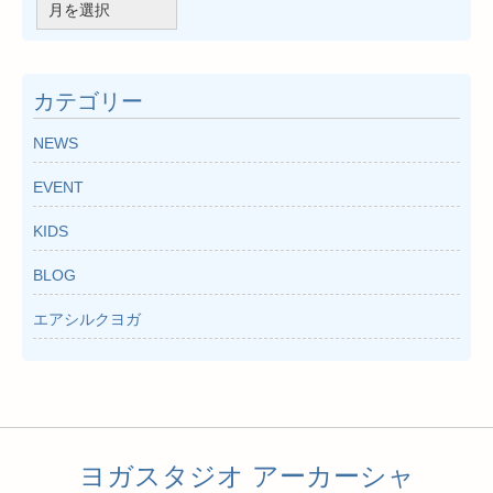
ア
ー
カ
イ
カテゴリー
ブ
NEWS
EVENT
KIDS
BLOG
エアシルクヨガ
ヨガスタジオ アーカーシャ