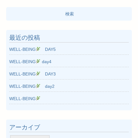
検
索:
最近の投稿
WELL-BEING
DAY5
WELL-BEING
day4
WELL-BEING
DAY3
WELL-BEING
day2
WELL-BEING
アーカイブ