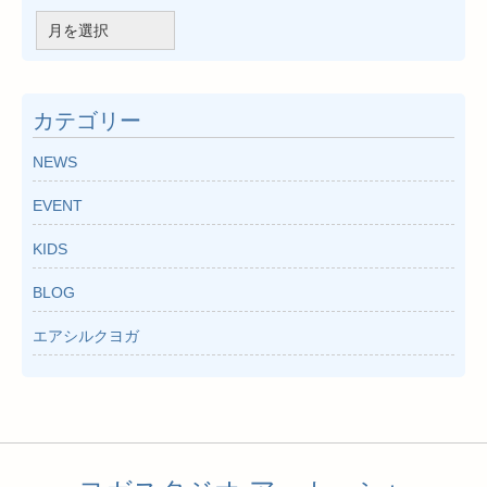
ア
ー
カ
イ
カテゴリー
ブ
NEWS
EVENT
KIDS
BLOG
エアシルクヨガ