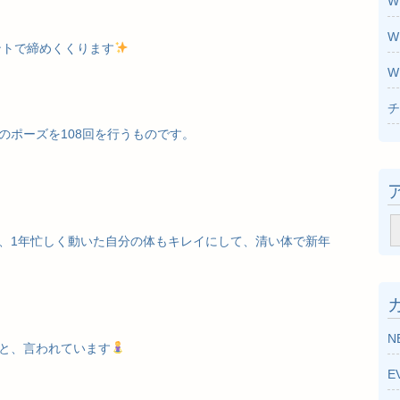
W
W
ントで締めくくります
W
チ
のポーズを108回を行うものです。
ア
、1年忙しく動いた自分の体もキレイにして、清い体で新年
ー
カ
イ
ブ
N
と、言われています
E