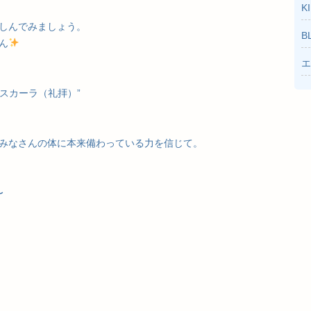
K
しんでみましょう。
B
ん
エ
マスカーラ（礼拝）”
みなさんの体に本来備わっている力を信じて。
〜