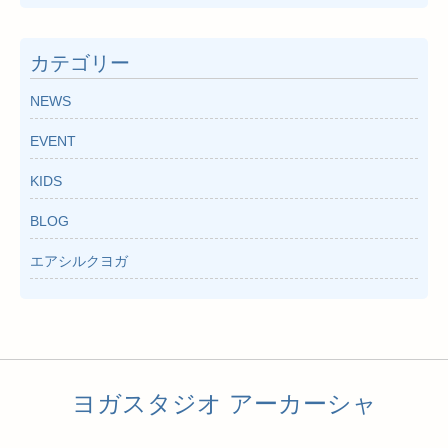
カ
イ
カテゴリー
ブ
NEWS
EVENT
KIDS
BLOG
エアシルクヨガ
ヨガスタジオ アーカーシャ