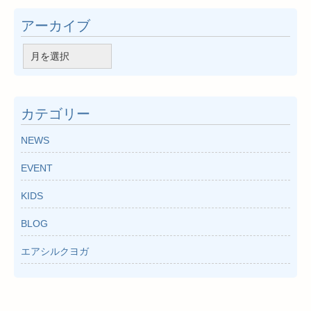
アーカイブ
ア
ー
カ
イ
カテゴリー
ブ
NEWS
EVENT
KIDS
BLOG
エアシルクヨガ