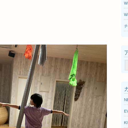
W
W
チ
ア
ー
カ
イ
ブ
N
E
K