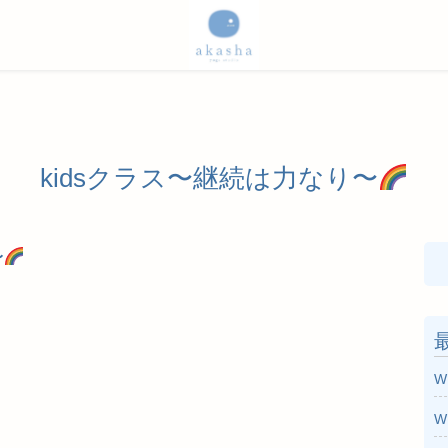
kidsクラス〜継続は力なり〜
〜
検
索
W
W