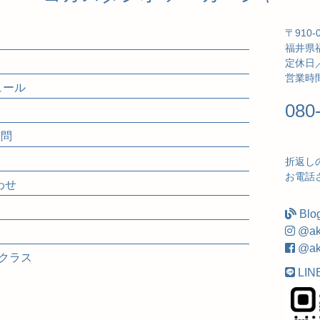
〒910-
福井県福
定休日
営業時間
ジュール
080
質問
折返し
お電話
合わせ
Blo
@ak
@ak
ズクラス
LIN