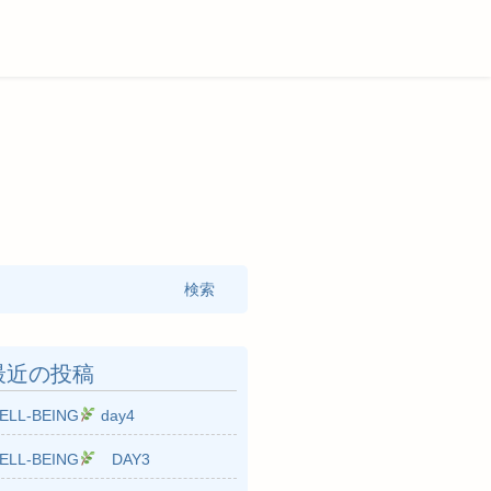
:
最近の投稿
ELL-BEING
day4
ELL-BEING
DAY3