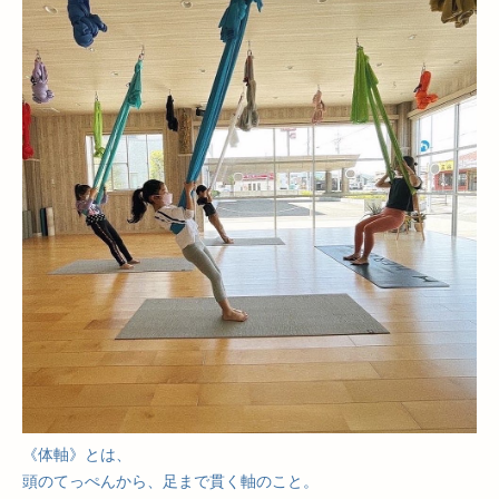
《体軸》とは、
頭のてっぺんから、足まで貫く軸のこと。