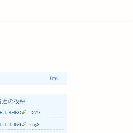
:
最近の投稿
ELL-BEING
DAY3
ELL-BEING
day2