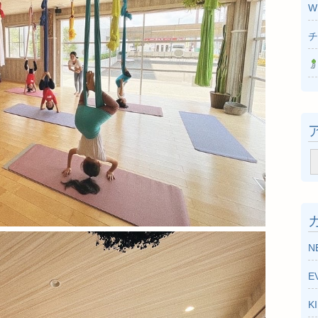
W
チ
ア
ー
カ
イ
ブ
N
E
K