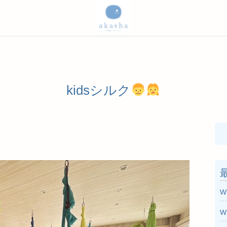
kidsシルク
検
索
W
W