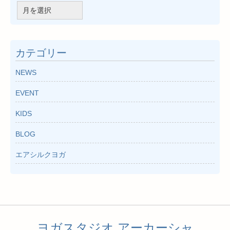
ア
ー
カ
イ
カテゴリー
ブ
NEWS
EVENT
KIDS
BLOG
エアシルクヨガ
ヨガスタジオ アーカーシャ