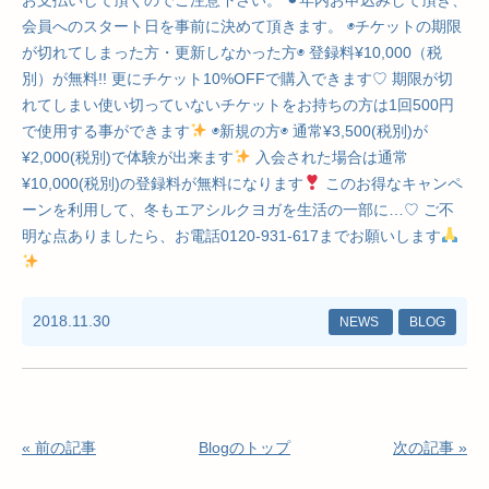
お支払いして頂くのでご注意下さい。 ⚫︎年内お申込みして頂き、
会員へのスタート日を事前に決めて頂きます。 ◉チケットの期限
が切れてしまった方・更新しなかった方◉ 登録料¥10,000（税
別）が無料!! 更にチケット10%OFFで購入できます♡ 期限が切
れてしまい使い切っていないチケットをお持ちの方は1回500円
で使用する事ができます
◉新規の方◉ 通常¥3,500(税別)が
¥2,000(税別)で体験が出来ます
入会された場合は通常
¥10,000(税別)の登録料が無料になります
このお得なキャンペ
ーンを利用して、冬もエアシルクヨガを生活の一部に…♡ ご不
明な点ありましたら、お電話0120-931-617までお願いします
2018.11.30
NEWS
BLOG
« 前の記事
Blogのトップ
次の記事 »