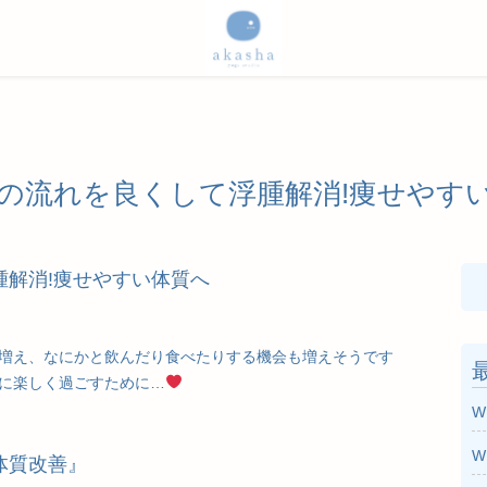
の流れを良くして浮腫解消!痩せやす
腫解消!痩せやすい体質へ
検
索
増え、なにかと飲んだり食べたりする機会も増えそうです
に楽しく過ごすために…
W
W
体質改善』