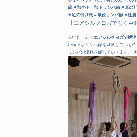
集まるリンパ節は全身に600〜70
節
⚫︎顎の下→顎下リンパ節
⚫︎耳の
⚫︎足の付け根→鼠径リンパ節
⚫︎膝
【エアシルクヨガでむくみ
辛いむくみも
エアシルクヨガで解消
い様々なリンパ節を刺激していくの
リンパの流れを促していきます。 