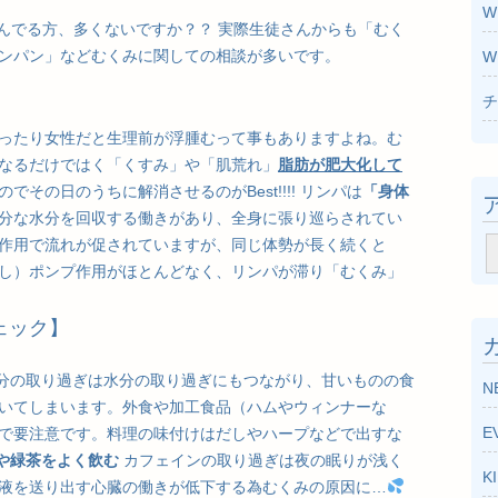
W
んでる方、多くないですか？？ 実際生徒さんからも「むく
ンパン」などむくみに関しての相談が多いです。
W
チ
ったり女性だと生理前が浮腫むって事もありますよね。む
なるだけではく「くすみ」や「肌荒れ」
脂肪が肥大化して
のでその日のうちに解消させるのがBest!!!! リンパは
「身体
分な水分を回収する働きがあり、全身に張り巡らされてい
作用で流れが促されていますが、同じ体勢が長く続くと
ア
し）ポンプ作用がほとんどなく、リンパが滞り「むくみ」
ー
カ
ェック】
イ
ブ
分の取り過ぎは水分の取り過ぎにもつながり、甘いものの食
N
いてしまいます。外食や加工食品（ハムやウィンナーな
E
で要注意です。料理の味付けはだしやハープなどで出すな
や緑茶をよく飲む
カフェインの取り過ぎは夜の眠りが浅く
K
液を送り出す心臓の働きが低下する為むくみの原因に…