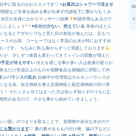
日中に取るのがおススメです♡ ◉
お風呂はシャワーで済ませ
B
関節など全身を温める事が出来ず代謝低下に繋がりむくみ
エ
と水圧が全身にかかりマッサージ効果
利尿作用もあるので
しましょう^ ^
◉水分が少ない、控えている
身体のほとん
くなるとアザやシワなど見た目の老化が進んだは、足もつ
ュースやお茶、コーヒーではなく常温のお水が特におすすめ
良いです。 ちなみに私も春からずっと実践しております
たが、少しずつ体質も変わってきてトイレの回数が増えた
◉手足が冷えやすい
冷えを感じる事が多い人は血液の巡りが
来るだけ常温以上のものや発酵食品も積極的に摂取して内
ルモンバランスの乱れ
妊娠中や生理前はホルモンバランスが
くなる為、自立神経を整え交感神経と副交感神経の切り替
う！ ※たくさん当てはまった方は知らず知らずのうちにむ
能性があるので、小さな事から始めていきましょう。
ンパ節』のつまりを取ることで、老廃物や余分な水分のデ
にも繋がります
♡ 膝の裏や太ももの付け根、脇の下などに