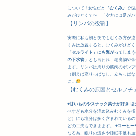
について!! 女性だと
「むくみ」
で悩
みがひどくて〜」「夕方には足がパ
【リンパの役割】
実際に私も朝と夜でもむくみ方が違
くみは放置すると、むくみがひどく
「セルライト」にも繋がってしまう
の下水管」
とも言われ、老廃物や余
ます。リンパは周りの筋肉のポンプ
（例えば座りっぱなし、立ちっぱな
に…
【むくみの原因とセルフチ
◉甘いものやスナック菓子が好き
塩
べすぎも水分を溜め込みむくみを招
ど）にも塩分は多く含まれているの
どの工夫もできまます。
◉コーヒー
なる為、眠りの浅さや睡眠不足も血