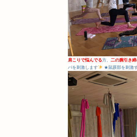
肩こりで悩んでる
方、
二の腕引き締
パを刺激します
★鼠蹊部を刺激