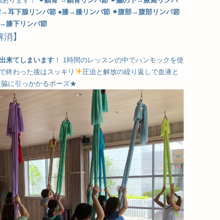
0個あります！
⚫︎鎖骨 →鎖骨リンパ節
⚫︎脇の下→腋窩リンパ
前→耳下腺リンパ節
●膝→膝リンパ節
⚫︎腹部→腹部リンパ節
裏→膝下リンパ節
解消】
出来てしまいます
！ 1時間のレッスンの中でハンモックを使
で終わった後はスッキリ
圧迫と解放の繰り返しで血液と
★脇に引っかかるポーズ★