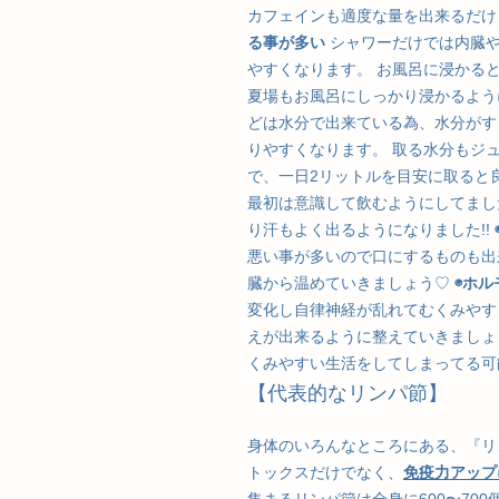
カフェインも適度な量を出来るだけ
る事が多い
シャワーだけでは内臓や
やすくなります。 お風呂に浸かる
夏場もお風呂にしっかり浸かるように
どは水分で出来ている為、水分がす
りやすくなります。 取る水分もジ
で、一日2リットルを目安に取ると
最初は意識して飲むようにしてまし
り汗もよく出るようになりました!!
悪い事が多いので口にするものも出
臓から温めていきましょう♡
◉ホ
変化し自律神経が乱れてむくみやす
えが出来るように整えていきましょ
くみやすい生活をしてしまってる可
【代表的なリンパ節】
身体のいろんなところにある、『リ
トックスだけでなく、
免疫力アップ