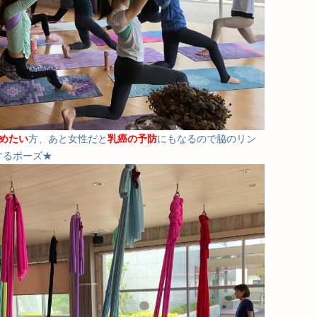
めたい
方、あと女性だと
乳癌の予防
にもなるので脇のリン
するポーズ★